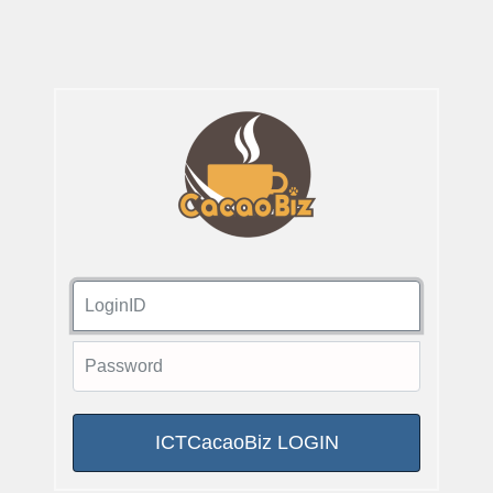
ICTCacaoBiz LOGIN